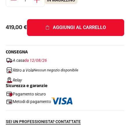
IN MAGAZZINO
Kit completi
Cronometri e trasmissione
Transponder e loop
Cellule e rilevamento
Fotofinish
419,00
€
AGGIUNGI AL CARRELLO
Display e orologio
SOFTWARE
Scheda VOLA e chiave di protezione
Suite SkiAlp
CONSEGNA
Suite SkiNordic
A casa
da 12/08/26
Equestre Suite
Msports Suite
Ritiro a Vola
Nessun negozio disponibile
Scoreboard-Pro
Relay
Sicurezza e garanzie
MULTI-SPORT
Pagamento sicuro
Metodi di pagamento
SEI UN PROFESSIONISTA? CONTATTATE