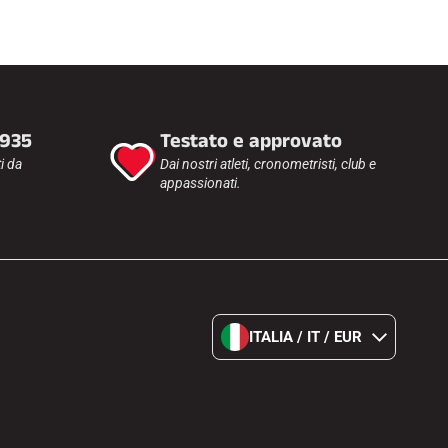
1935
Testato e approvato
i da
Dai nostri atleti, cronometristi, club e
appassionati.
ITALIA / IT / EUR