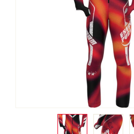
SCI 
GARE DI SCI
TER