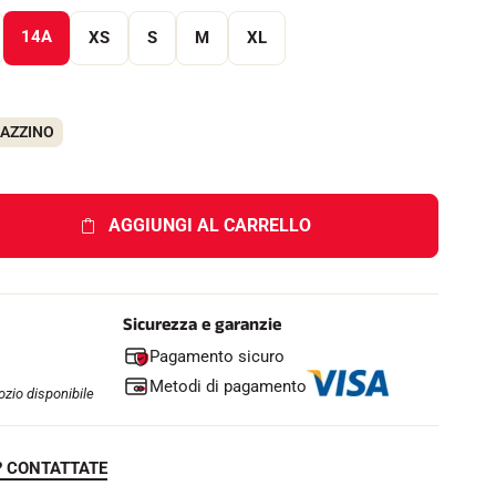
e
l
14A
XS
S
M
XL
l
o
GAZZINO
AGGIUNGI AL CARRELLO
Sicurezza e garanzie
Pagamento sicuro
Metodi di pagamento
zio disponibile
? CONTATTATE