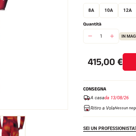
8A
10A
12A
Quantità
IN MA
SU TUTTI I
RENI
SCI DI FONDO
415,00
€
CONSEGNA
A casa
da 13/08/26
Ritiro a Vola
Nessun nego
SEI UN PROFESSIONISTA