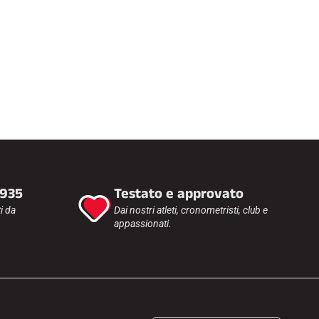
1935
Testato e approvato
i da
Dai nostri atleti, cronometristi, club e
appassionati.