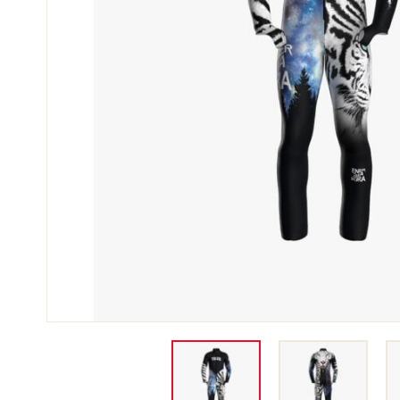
SCI 
GARE DI SCI
TER