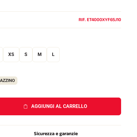
e
l
l
o
RIF.
ET4000XYF65J10
XS
S
M
L
GAZZINO
AGGIUNGI AL CARRELLO
Sicurezza e garanzie