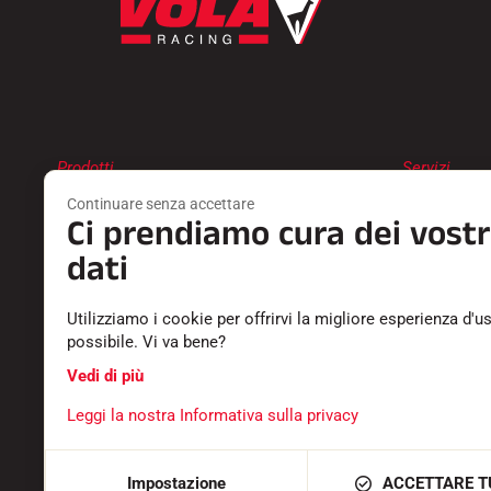
Prodotti
Servizi
SCIOLINA
TROVA UN 
Continuare senza accettare
ACCESSORI
RESTITUZI
Ci prendiamo cura dei vostr
ATTREZZATURA
CATALOGHI
dati
TESSILE
DICHIARAZ
TEMPISTICA
CARRIERA
SOFTWARE
DOMANDE 
Utilizziamo i cookie per offrirvi la migliore esperienza d'u
possibile. Vi va bene?
Vedi di più
Leggi la nostra Informativa sulla privacy
CONDIZIONI GENERALI
INFORMAZIONI LEGALI
INFORMATI
Impostazione
ACCETTARE T