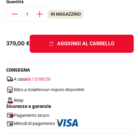
Quantità
Kit completi
Cronometri e trasmissione
IN MAGAZZINO
Transponder e loop
Cellule e rilevamento
Fotofinish
Display e orologio
SOFTWARE
379,00
€
AGGIUNGI AL CARRELLO
Scheda VOLA e chiave di protezione
Suite SkiAlp
Suite SkiNordic
Equestre Suite
CONSEGNA
Msports Suite
Scoreboard-Pro
A casa
da 13/08/26
Ritiro a Vola
Nessun negozio disponibile
MULTI-SPORT
Relay
Sicurezza e garanzie
Pagamento sicuro
Metodi di pagamento