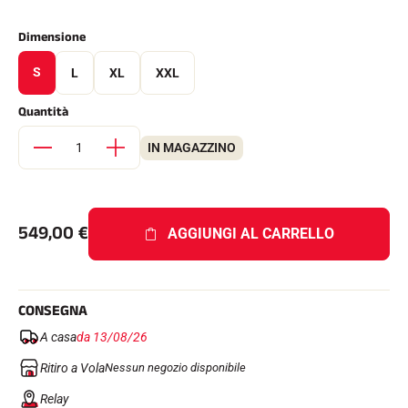
Kit completi
Cronometri e trasmissione
Dimensione
Transponder e loop
Cellule e rilevamento
S
L
XL
XXL
Fotofinish
Display e orologio
Quantità
SOFTWARE
Scheda VOLA e chiave di protezione
IN MAGAZZINO
Suite SkiAlp
Suite SkiNordic
Equestre Suite
Msports Suite
Scoreboard-Pro
549,00
€
AGGIUNGI AL CARRELLO
MULTI-SPORT
CONSEGNA
A casa
da 13/08/26
Ritiro a Vola
Nessun negozio disponibile
Relay