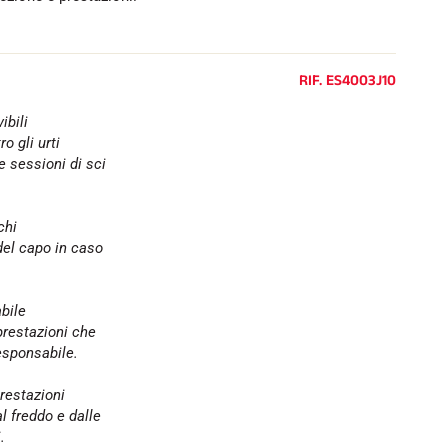
e
l
l
o
RIF.
ES4003J10
ibili
o gli urti
e sessioni di sci
chi
el capo in caso
abile
prestazioni che
esponsabile.
prestazioni
l freddo e dalle
.