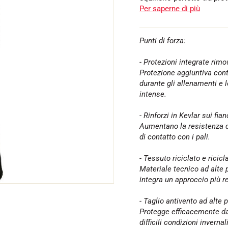
Per saperne di più
Punti di forza:
- Protezioni integrate rimov
SU TUTTI I
Protezione aggiuntiva contr
RENI
SCI DI FONDO
durante gli allenamenti e l
intense.
- Rinforzi in Kevlar sui fian
Aumentano la resistenza d
di contatto con i pali.
- Tessuto riciclato e ricicl
Materiale tecnico ad alte 
integra un approccio più r
- Taglio antivento ad alte 
Protegge efficacemente da
difficili condizioni invernali