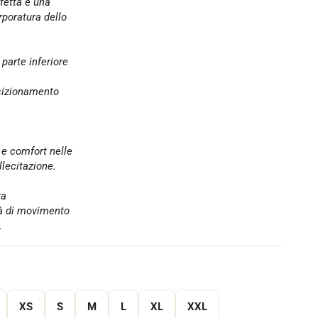
fetta e una
orporatura dello
 parte inferiore
sizionamento
 e comfort nelle
llecitazione.
ra
tà di movimento
.
XS
S
M
L
XL
XXL