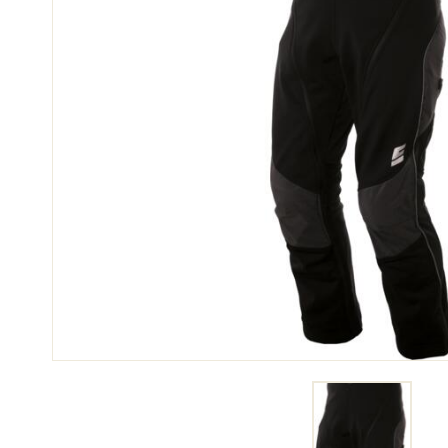
SCI 
GARE DI SCI
TER