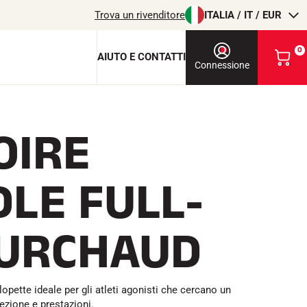
Trova un rivenditore
ITALIA / IT / EUR
0
AIUTO E CONTATTI
V
Connessione
i
s
u
a
OIRE
l
chiave di protezione
i
z
c
z
DLE FULL-
a
i
o
l
m
SURCHAUD
i
T
EQUITAZIONE
o
c
a
r
pette ideale per gli atleti agonisti che cercano un
r
tezione e prestazioni.