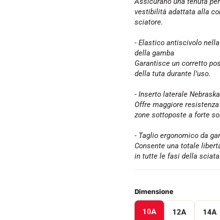
Assicurano una tenuta per
vestibilità adattata alla c
sciatore.
- Elastico antiscivolo nella
della gamba
Garantisce un corretto po
della tuta durante l’uso.
- Inserto laterale Nebraska
Offre maggiore resistenza
zone sottoposte a forte so
- Taglio ergonomico da ga
Consente una totale liber
in tutte le fasi della sciata
Dimensione
10A
12A
14A