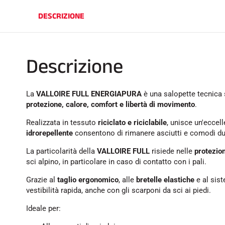
DESCRIZIONE
Descrizione
La
VALLOIRE FULL ENERGIAPURA
è una salopette tecnica 
protezione, calore, comfort e libertà di movimento
.
Realizzata in tessuto
riciclato e riciclabile
, unisce un'eccell
idrorepellente
consentono di rimanere asciutti e comodi dura
La particolarità della
VALLOIRE FULL
risiede nelle
protezion
sci alpino, in particolare in caso di contatto con i pali.
Grazie al
taglio ergonomico
, alle
bretelle elastiche
e al sis
vestibilità rapida, anche con gli scarponi da sci ai piedi.
Ideale per: