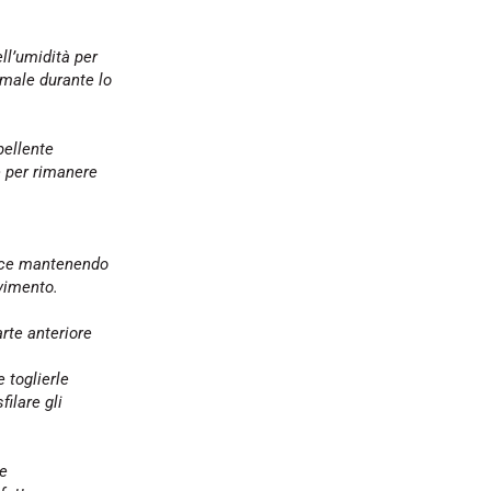
ll’umidità per
male durante lo
pellente
e per rimanere
cace mantenendo
vimento.
arte anteriore
 toglierle
ilare gli
he