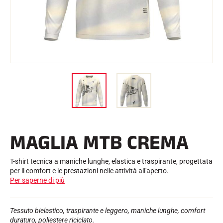
l
Kit e custodie
l
Struttura nordica
BICICLETTE DA STRADA
o
Officina, cingoli, accessori
ATTREZZATURA
Caschi da sci
Caschi da bicicletta
Maschere da sci
Occhiali da sole
Bastoni
Protezioni
Sci a rotelle
Scarpe
Borracce
MAGLIA MTB CREMA
TESSILE
Tessili per lo sci alpino
Tessili Sci nordico
T-shirt tecnica a maniche lunghe, elastica e traspirante, progettata
Tessili per biciclette
per il comfort e le prestazioni nelle attività all'aperto.
Biancheria intima
Per saperne di più
Cura dei tessuti
Stile di vita
BICICLETTA DA MONTAGNA
Borse
Tessuto bielastico, traspirante e leggero, maniche lunghe, comfort
TEMPISTICA
duraturo, poliestere riciclato.