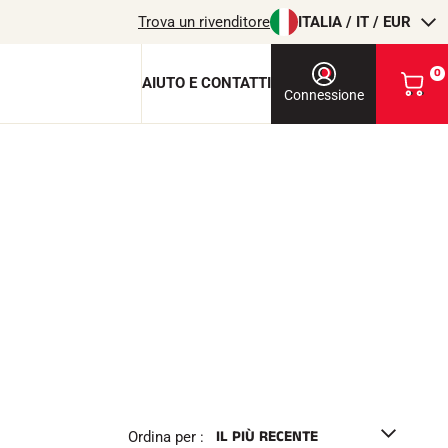
Trova un rivenditore
ITALIA / IT / EUR
0
AIUTO E CONTATTI
V
Connessione
i
s
u
a
l
chiave di protezione
i
z
c
z
a
i
o
l
m
i
T
EQUITAZIONE
o
c
a
r
r
Ordina per :