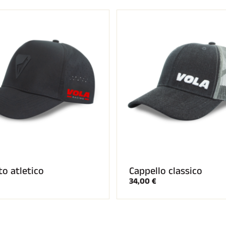
SU TUTTI I
RENI
SCI DI FONDO
to atletico
Cappello classico
34,00 €