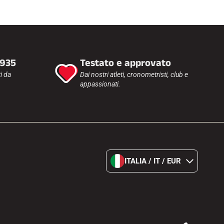
1935
Testato e approvato
i da
Dai nostri atleti, cronometristi, club e
appassionati.
ITALIA / IT / EUR