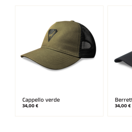
SCI 
GARE DI SCI
TER
Cappello verde
Berret
34,00 €
34,00 €