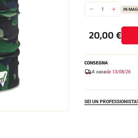
IN MA
20,00
€
SU TUTTI I
RENI
SCI DI FONDO
CONSEGNA
A casa
da 13/08/26
SEI UN PROFESSIONISTA