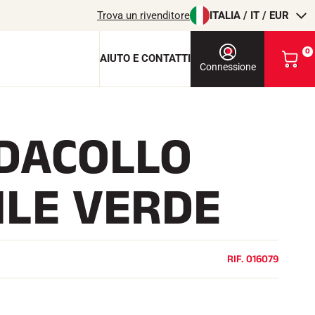
Trova un rivenditore
ITALIA / IT / EUR
0
AIUTO E CONTATTI
V
Connessione
i
s
u
a
DACOLLO
l
chiave di protezione
i
z
c
z
ILE VERDE
a
i
o
l
m
i
T
EQUITAZIONE
o
RIF.
016079
c
a
r
r