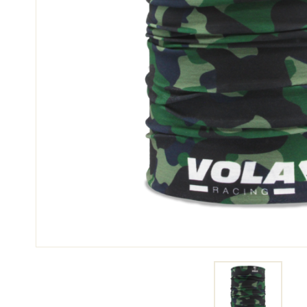
SCI 
GARE DI SCI
TER