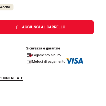
e
l
GAZZINO
l
o
AGGIUNGI AL CARRELLO
Sicurezza e garanzie
Pagamento sicuro
Metodi di pagamento
? CONTATTATE