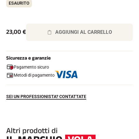
ESAURITO
Kit completi
Cronometri e trasmissione
Transponder e loop
Cellule e rilevamento
Fotofinish
23,00
€
AGGIUNGI AL CARRELLO
Display e orologio
SOFTWARE
Scheda VOLA e chiave di protezione
Suite SkiAlp
Sicurezza e garanzie
Suite SkiNordic
Equestre Suite
Pagamento sicuro
Msports Suite
Metodi di pagamento
Scoreboard-Pro
MULTI-SPORT
SEI UN PROFESSIONISTA? CONTATTATE
Altri prodotti di