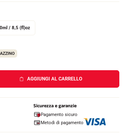
e
l
l
o
0ml / 8,5 (fl)oz
GAZZINO
AGGIUNGI AL CARRELLO
Sicurezza e garanzie
Pagamento sicuro
Metodi di pagamento