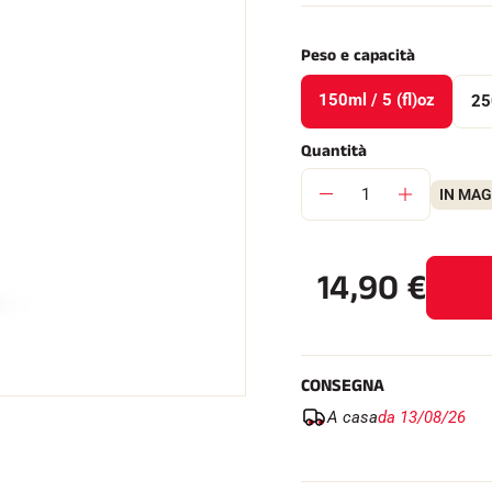
Peso e capacità
150ml / 5 (fl)oz
25
SU TUTTI I
Quantità
RENI
SCI DI FONDO
IN MA
14,90
€
CONSEGNA
A casa
da 13/08/26