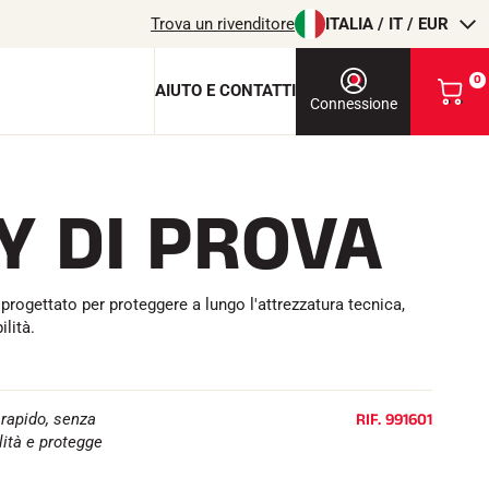
Trova un rivenditore
ITALIA / IT / EUR
0
AIUTO E CONTATTI
V
Connessione
i
s
u
a
Y DI PROVA
l
chiave di protezione
i
z
c
z
a
rogettato per proteggere a lungo l'attrezzatura tecnica,
i
o
lità.
l
m
i
T
EQUITAZIONE
o
c
RIF.
991601
rapido, senza
a
lità e protegge
r
r