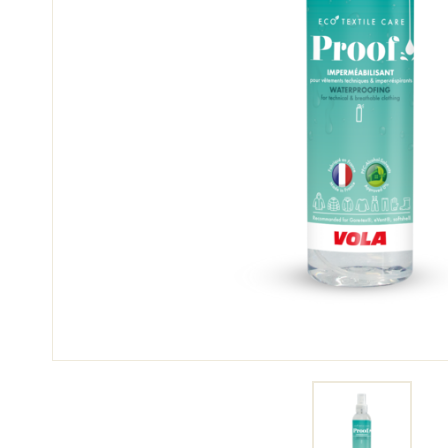
SCI 
GARE DI SCI
TER