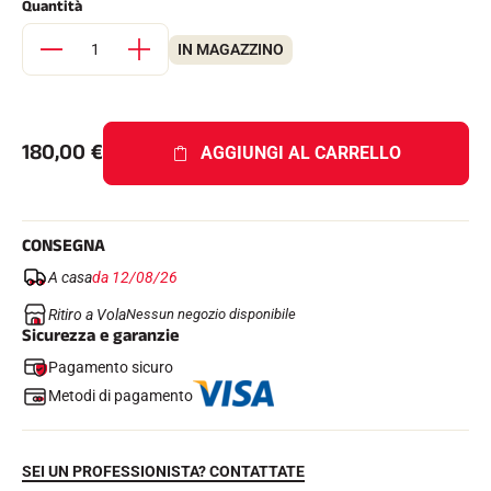
Quantità
Kit completi
Cronometri e trasmissione
IN MAGAZZINO
Transponder e loop
Cellule e rilevamento
Fotofinish
Display e orologio
SOFTWARE
180,00
€
AGGIUNGI AL CARRELLO
Scheda VOLA e chiave di protezione
Suite SkiAlp
Suite SkiNordic
Equestre Suite
CONSEGNA
Msports Suite
Scoreboard-Pro
A casa
da 12/08/26
Ritiro a Vola
Nessun negozio disponibile
Sicurezza e garanzie
MULTI-SPORT
Pagamento sicuro
Metodi di pagamento
SEI UN PROFESSIONISTA? CONTATTATE