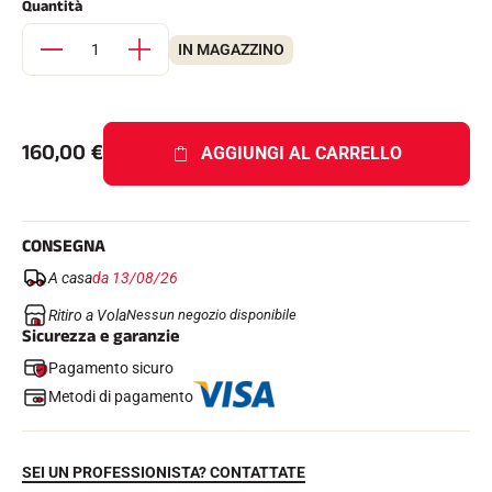
Quantità
Kit completi
Cronometri e trasmissione
IN MAGAZZINO
Transponder e loop
Cellule e rilevamento
Fotofinish
Display e orologio
SOFTWARE
160,00
€
AGGIUNGI AL CARRELLO
Scheda VOLA e chiave di protezione
Suite SkiAlp
Suite SkiNordic
Equestre Suite
CONSEGNA
Msports Suite
Scoreboard-Pro
A casa
da 13/08/26
Ritiro a Vola
Nessun negozio disponibile
Sicurezza e garanzie
MULTI-SPORT
Pagamento sicuro
Metodi di pagamento
SEI UN PROFESSIONISTA? CONTATTATE