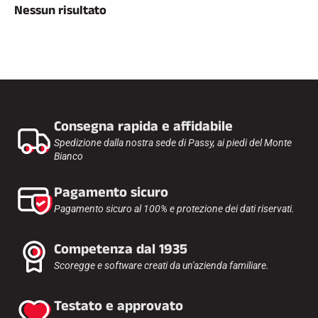
Nessun risultato
l
Kit e custodie
l
Struttura nordica
BICICLETTE DA STRADA
o
Officina, cingoli, accessori
ATTREZZATURA
Caschi da sci
Caschi da bicicletta
Maschere da sci
Occhiali da sole
Consegna rapida e affidabile
Bastoni
Protezioni
Spedizione dalla nostra sede di Passy, ai piedi del Monte
Sci a rotelle
Bianco
Scarpe
Borracce
Pagamento sicuro
TESSILE
Pagamento sicuro al 100% e protezione dei dati riservati.
Tessili per lo sci alpino
Tessili Sci nordico
Tessili per biciclette
Competenza dal 1935
Biancheria intima
Scoregge e software creati da un'azienda familiare.
Cura dei tessuti
Stile di vita
BICICLETTA DA MONTAGNA
Borse
Testato e approvato
TEMPISTICA