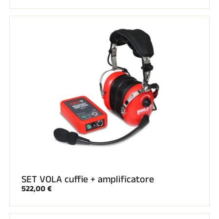
Kit completi
Cronometri e trasmissione
Transponder e loop
Cellule e rilevamento
Fotofinish
Display e orologio
SOFTWARE
Scheda VOLA e chiave di protezione
Suite SkiAlp
Suite SkiNordic
Equestre Suite
Msports Suite
Scoreboard-Pro
MULTI-SPORT
SET VOLA cuffie + amplificatore
522,00 €