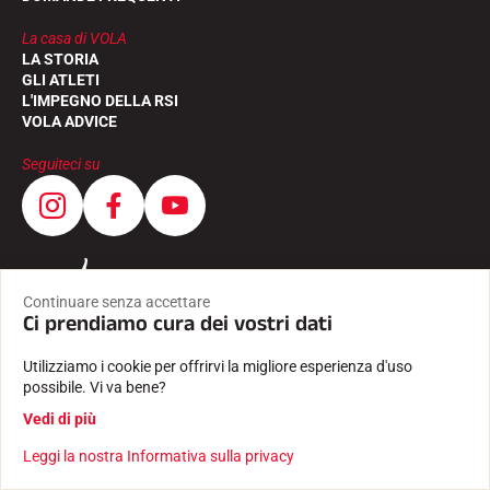
La casa di VOLA
LA STORIA
GLI ATLETI
L'IMPEGNO DELLA RSI
VOLA ADVICE
Seguiteci su
Continuare senza accettare
Ci prendiamo cura dei vostri dati
Utilizziamo i cookie per offrirvi la migliore esperienza d'uso
possibile. Vi va bene?
Vedi di più
Leggi la nostra Informativa sulla privacy
CONDIZIONI GENERALI
INFORMAZIONI LEGALI