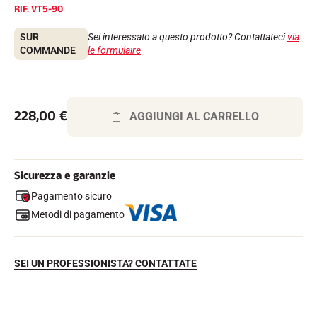
RIF.
VT5-90
Kit completi
Cronometri e trasmissione
Transponder e loop
SUR
Sei interessato a questo prodotto? Contattateci
via
Cellule e rilevamento
COMMANDE
le formulaire
Fotofinish
Display e orologio
SOFTWARE
Scheda VOLA e chiave di protezione
228,00
€
AGGIUNGI AL CARRELLO
Suite SkiAlp
Suite SkiNordic
Equestre Suite
Msports Suite
Sicurezza e garanzie
Scoreboard-Pro
Pagamento sicuro
Metodi di pagamento
MULTI-SPORT
SEI UN PROFESSIONISTA? CONTATTATE