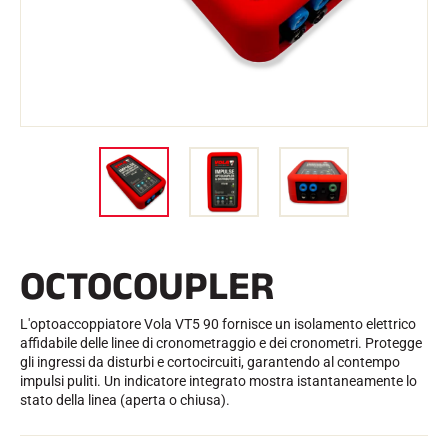
l
Kit e custodie
l
Struttura nordica
BICICLETTE DA STRADA
o
Officina, cingoli, accessori
ATTREZZATURA
Caschi da sci
Caschi da bicicletta
Maschere da sci
Occhiali da sole
Bastoni
Protezioni
Sci a rotelle
Scarpe
Borracce
OCTOCOUPLER
TESSILE
Tessili per lo sci alpino
Tessili Sci nordico
L'optoaccoppiatore Vola VT5 90 fornisce un isolamento elettrico
Tessili per biciclette
affidabile delle linee di cronometraggio e dei cronometri. Protegge
Biancheria intima
gli ingressi da disturbi e cortocircuiti, garantendo al contempo
Cura dei tessuti
impulsi puliti. Un indicatore integrato mostra istantaneamente lo
Stile di vita
BICICLETTA DA MONTAGNA
stato della linea (aperta o chiusa).
Borse
TEMPISTICA