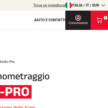
Trova un rivenditore
ITALIA / IT / EUR
0
AIUTO E CONTATTI
V
Connessione
i
s
u
a
l
chiave di protezione
i
z
c
z
ordic-Pro
a
i
onometraggio
o
l
m
i
T
EQUITAZIONE
C-PRO
o
c
a
r
r
aster della Suite