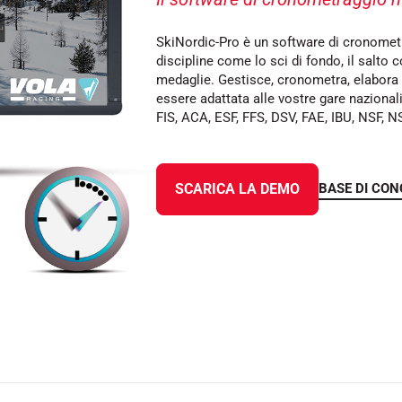
SkiNordic-Pro è un software di cronometra
discipline come lo sci di fondo, il salto co
medaglie. Gestisce, cronometra, elabora e
essere adattata alle vostre gare nazionali
SU TUTTI I
FIS, ACA, ESF, FFS, DSV, FAE, IBU, NSF, 
RENI
SCI DI FONDO
BASE DI CO
SCARICA LA DEMO