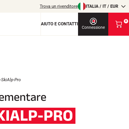
Trova un rivenditore
ITALIA / IT / EUR
0
AIUTO E CONTATTI
V
Connessione
i
s
u
a
l
chiave di protezione
i
z
c
z
a
-SkiAlp-Pro
i
o
l
lementare
m
i
T
EQUITAZIONE
o
KIALP-PRO
c
a
r
r