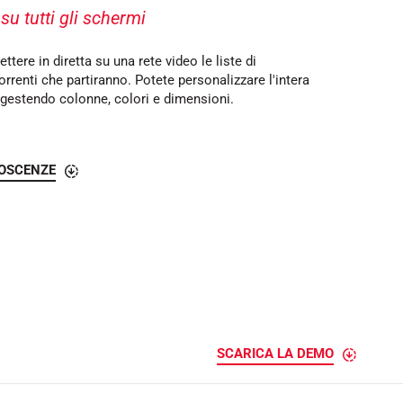
e
 su tutti gli schermi
l
l
o
tere in diretta su una rete video le liste di
orrenti che partiranno. Potete personalizzare l'intera
 gestendo colonne, colori e dimensioni.
NOSCENZE
SCARICA LA DEMO