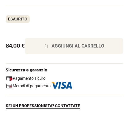
Kit completi
Cronometri e trasmissione
Transponder e loop
ESAURITO
Cellule e rilevamento
Fotofinish
Display e orologio
SOFTWARE
Scheda VOLA e chiave di protezione
84,00
€
AGGIUNGI AL CARRELLO
Suite SkiAlp
Suite SkiNordic
Equestre Suite
Msports Suite
Sicurezza e garanzie
Scoreboard-Pro
Pagamento sicuro
Metodi di pagamento
MULTI-SPORT
SEI UN PROFESSIONISTA? CONTATTATE