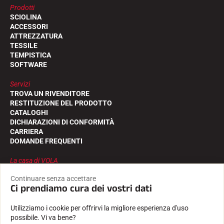
Prodotti
SCIOLINA
ACCESSORI
ATTREZZATURA
TESSILE
TEMPISTICA
SOFTWARE
Servizi
TROVA UN RIVENDITORE
RESTITUZIONE DEL PRODOTTO
CATALOGHI
DICHIARAZIONI DI CONFORMITÀ
CARRIERA
DOMANDE FREQUENTI
La casa di VOLA
LA STORIA
Continuare senza accettare
GLI ATLETI
Ci prendiamo cura dei vostri dati
L'IMPEGNO DELLA RSI
VOLA ADVICE
Utilizziamo i cookie per offrirvi la migliore esperienza d'uso
possibile. Vi va bene?
Seguiteci su