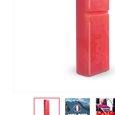
SCI 
GARE DI SCI
TER