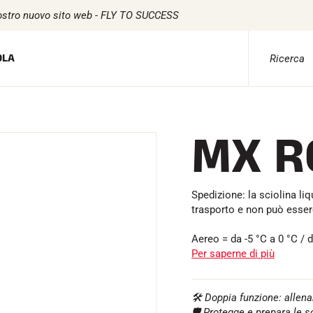
ostro nuovo sito web - FLY TO SUCCESS
OLA
CE
TESSILE
TEMPISTICA
SOFTWARE
MX R
Tessili per lo sci alpino
Kit completi
Scheda VOLA e 
ta
Tessili Sci nordico
Cronometri e trasmissione
Suite SkiAlp
Tessili per biciclette
Transponder e loop
Suite SkiNordi
Biancheria intima
Cellule e rilevamento
Equestre Suite
ICLETTA
Cura dei tessuti
Fotofinish
Msports Suite
Spedizione: la sciolina liq
Stile di vita
Display e orologio
Scoreboard-Pr
trasporto e non può essere
Borse
NTAGNA
MULTI-SPOR
Aereo = da -5 °C a 0 °C / d
Per saperne di più
🛠️ Doppia funzione: allen
🛡️ Protegge e prepara le s