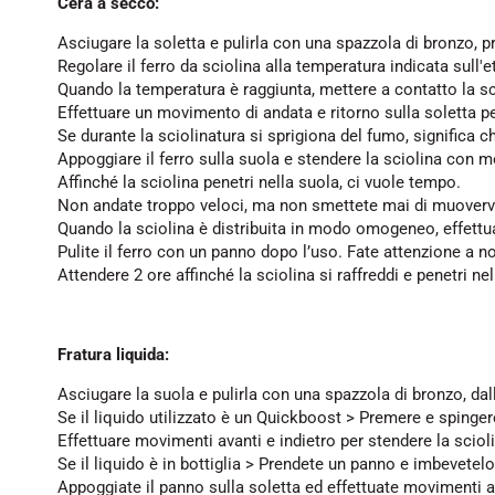
Cera a secco:
Asciugare la soletta e pulirla con una spazzola di bronzo, p
Regolare il ferro da sciolina alla temperatura indicata sull'e
Quando la temperatura è raggiunta, mettere a contatto la scio
Effettuare un movimento di andata e ritorno sulla soletta pe
Se durante la sciolinatura si sprigiona del fumo, significa ch
Appoggiare il ferro sulla suola e stendere la sciolina con m
Affinché la sciolina penetri nella suola, ci vuole tempo.
Non andate troppo veloci, ma non smettete mai di muoverv
Quando la sciolina è distribuita in modo omogeneo, effettuat
Pulite il ferro con un panno dopo l’uso. Fate attenzione a no
Attendere 2 ore affinché la sciolina si raffreddi e penetri nel
Fratura liquida:
Asciugare la suola e pulirla con una spazzola di bronzo, dall
Se il liquido utilizzato è un Quickboost > Premere e spingere 
Effettuare movimenti avanti e indietro per stendere la scioli
Se il liquido è in bottiglia > Prendete un panno e imbevetelo 
Appoggiate il panno sulla soletta ed effettuate movimenti av