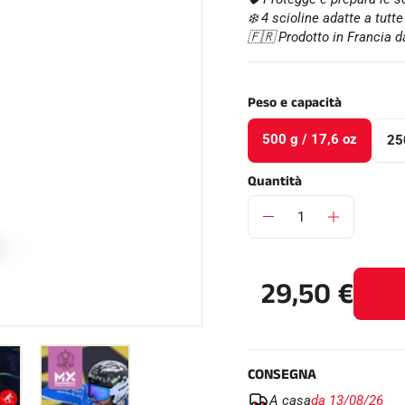
❄️ 4 scioline adatte a tutt
🇫🇷 Prodotto in Francia d
Peso e capacità
SU TUTTI I
500 g / 17,6 oz
250
RENI
SCI DI FONDO
Quantità
29,50
€
CONSEGNA
A casa
da 13/08/26