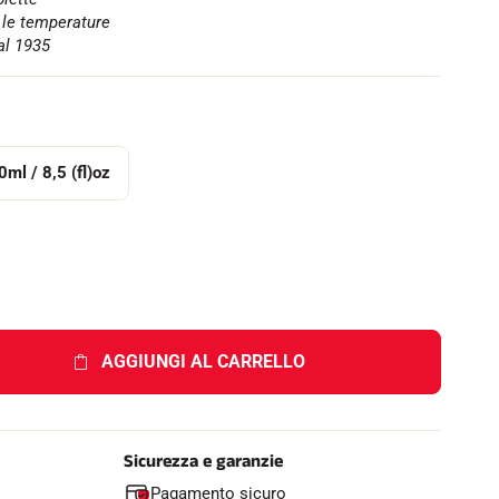
e
e le temperature
l
al 1935
l
o
ml / 8,5 (fl)oz
AGGIUNGI AL CARRELLO
Sicurezza e garanzie
Pagamento sicuro