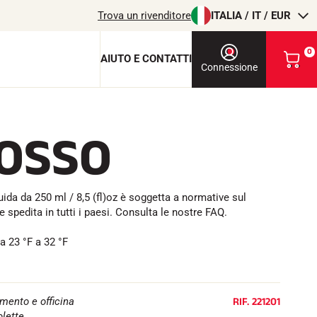
Trova un rivenditore
ITALIA / IT / EUR
0
AIUTO E CONTATTI
V
Connessione
i
s
u
a
OSSO
l
chiave di protezione
i
z
c
z
a
uida da 250 ml / 8,5 (fl)oz è soggetta a normative sul
i
o
 spedita in tutti i paesi. Consulta le nostre FAQ.
l
m
i
T
EQUITAZIONE
a 23 °F a 32 °F
o
c
a
r
RIF.
221201
amento e officina
r
olette