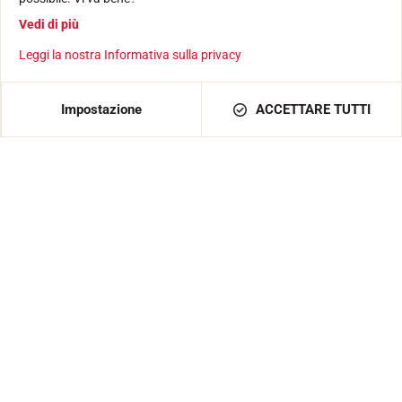
Vedi di più
Leggi la nostra Informativa sulla privacy
Prodotti
SCIOLINA
ACCESSORI
AGGIUNGI AL CARRELLO
25,50 €
Impostazione
ACCETTARE TUTTI
ATTREZZATURA
TESSILE
TEMPISTICA
SOFTWARE
Servizi
TROVA UN RIVENDITORE
RESTITUZIONE DEL PRODOTTO
CATALOGHI
DICHIARAZIONI DI CONFORMITÀ
CARRIERA
DOMANDE FREQUENTI
La casa di VOLA
LA STORIA
GLI ATLETI
L'IMPEGNO DELLA RSI