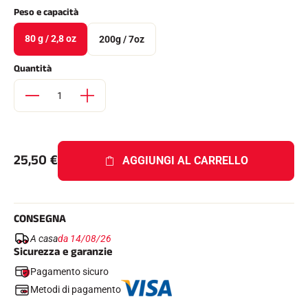
Kit completi
Peso e capacità
Cronometri e trasmissione
Transponder e loop
80 g / 2,8 oz
200g / 7oz
Cellule e rilevamento
Fotofinish
Quantità
Display e orologio
SOFTWARE
Scheda VOLA e chiave di protezione
Suite SkiAlp
Suite SkiNordic
Equestre Suite
25,50
€
Msports Suite
AGGIUNGI AL CARRELLO
Scoreboard-Pro
MULTI-SPORT
CONSEGNA
A casa
da 14/08/26
Sicurezza e garanzie
Pagamento sicuro
Metodi di pagamento