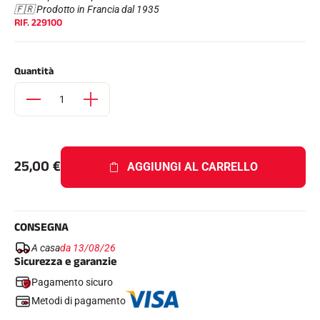
Kit completi
🇫🇷 Prodotto in Francia dal 1935
RIF.
229100
Cronometri e trasmissione
Transponder e loop
Cellule e rilevamento
Fotofinish
Quantità
Display e orologio
SOFTWARE
Scheda VOLA e chiave di protezione
Suite SkiAlp
Suite SkiNordic
Equestre Suite
25,00
€
Msports Suite
AGGIUNGI AL CARRELLO
Scoreboard-Pro
MULTI-SPORT
CONSEGNA
A casa
da 13/08/26
Sicurezza e garanzie
Pagamento sicuro
Metodi di pagamento