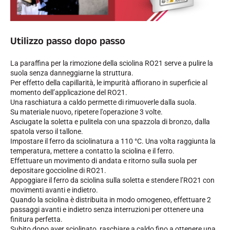
SCI SU TUTTI I TERRENI
Utilizzo passo dopo passo
La paraffina per la rimozione della sciolina RO21 serve a pulire la
suola senza danneggiarne la struttura.
Per effetto della capillarità, le impurità affiorano in superficie al
momento dell’applicazione del RO21.
Una raschiatura a caldo permette di rimuoverle dalla suola.
Su materiale nuovo, ripetere l'operazione 3 volte.
Asciugate la soletta e pulitela con una spazzola di bronzo, dalla
spatola verso il tallone.
Impostare il ferro da sciolinatura a 110 °C. Una volta raggiunta la
temperatura, mettere a contatto la sciolina e il ferro.
Effettuare un movimento di andata e ritorno sulla suola per
depositare goccioline di RO21.
Appoggiare il ferro da sciolina sulla soletta e stendere l’RO21 con
movimenti avanti e indietro.
Quando la sciolina è distribuita in modo omogeneo, effettuare 2
SCI DI FONDO
passaggi avanti e indietro senza interruzioni per ottenere una
finitura perfetta.
Subito dopo aver sciolinato, raschiare a caldo fino a ottenere una