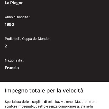
La Plagne
Kit completi
Cronometri e trasmissione
Transponder e loop
Cellule e rilevamento
Anno di nascita :
Fotofinish
1990
Display e orologio
SOFTWARE
Scheda VOLA e chiave di protezione
Podio della Coppa del Mondo :
Suite SkiAlp
2
Suite SkiNordic
Equestre Suite
Msports Suite
Scoreboard-Pro
Nazionalità :
Francia
MULTI-SPORT
Impegno totale per la velocità
Specialista delle discipline di velocità, Maxence Muzaton è uno
sciatore impegnato, diretto e senza compromessi. Sia nella