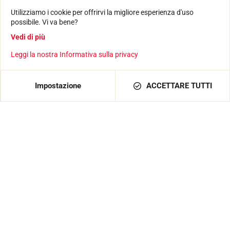
LA STORIA
Utilizziamo i cookie per offrirvi la migliore esperienza d'uso
GLI ATLETI
possibile. Vi va bene?
L'IMPEGNO DELLA RSI
VOLA ADVICE
Vedi di più
Leggi la nostra Informativa sulla privacy
Seguiteci su
Impostazione
ACCETTARE TUTTI
CONDIZIONI GENERALI
INFORMAZIONI LEGALI
INFORMATIVA SULLA PRIVACY
Creato con passione da Pure illusion