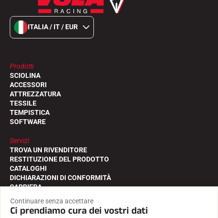
ITALIA / IT / EUR
Prodotti
SCIOLINA
ACCESSORI
ATTREZZATURA
TESSILE
TEMPISTICA
SOFTWARE
Servizi
TROVA UN RIVENDITORE
RESTITUZIONE DEL PRODOTTO
CATALOGHI
DICHIARAZIONI DI CONFORMITÀ
CARRIERA
DOMANDE FREQUENTI
Continuare senza accettare
Ci prendiamo cura dei vostri dati
La casa di VOLA