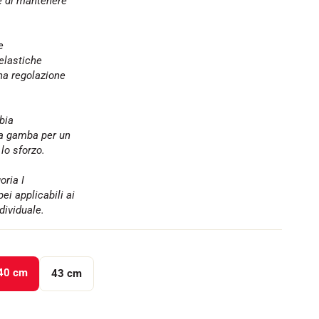
 e di mantenere
e
elastiche
una regolazione
bia
la gamba per un
lo sforzo.
oria I
ei applicabili ai
dividuale.
40 cm
43 cm