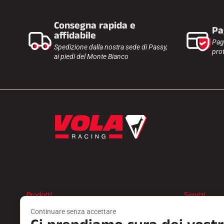
Consegna rapida e
Pa
affidabile
Pag
Spedizione dalla nostra sede di Passy,
prot
ai piedi del Monte Bianco
Prodotti
Servizi
SCIOLINA
TROVA UN 
Continuare senza accettare
ACCESSORI
RESTITUZI