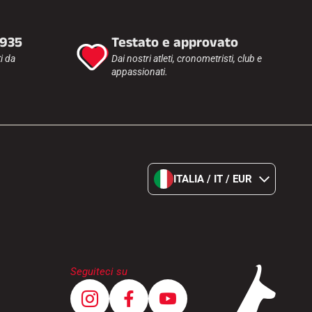
1935
Testato e approvato
i da
Dai nostri atleti, cronometristi, club e
appassionati.
ITALIA / IT / EUR
Seguiteci su