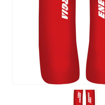
SCI 
GARE DI SCI
TER