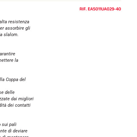
e
l
RIF.
EA5011UA029-40
l
o
 alta resistenza
er assorbire gli
da slalom.
arantire
ettere la
alla Coppa del
se delle
zzate dai migliori
dità dei contatti
 sui pali
nte di deviare