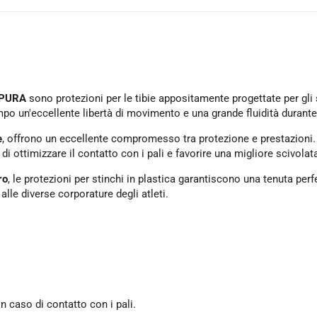
APURA
sono protezioni per le tibie appositamente progettate per gli
mpo un'eccellente libertà di movimento e una grande fluidità durante
e
, offrono un eccellente compromesso tra protezione e prestazioni.
di ottimizzare il contatto con i pali e favorire una migliore scivolata
ro
, le protezioni per stinchi in plastica garantiscono una tenuta per
alle diverse corporature degli atleti.
in caso di contatto con i pali.