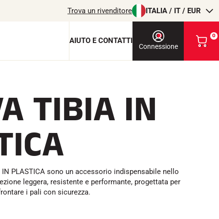
Trova un rivenditore
ITALIA / IT / EUR
0
AIUTO E CONTATTI
V
Connessione
i
s
u
a
A TIBIA IN
l
chiave di protezione
i
z
c
z
TICA
a
i
o
l
m
i
T
EQUITAZIONE
IN PLASTICA sono un accessorio indispensabile nello
o
zione leggera, resistente e performante, progettata per
c
frontare i pali con sicurezza.
a
r
r