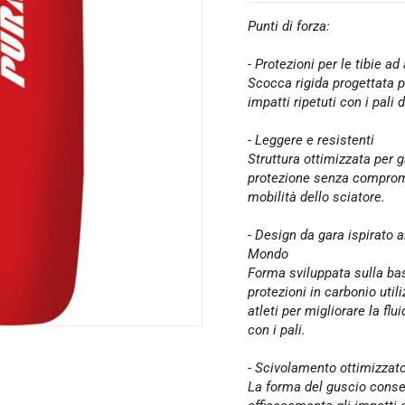
Punti di forza:
- Protezioni per le tibie ad
Scocca rigida progettata p
impatti ripetuti con i pali 
SU TUTTI I
- Leggere e resistenti
RENI
SCI DI FONDO
Struttura ottimizzata per g
protezione senza comprom
mobilità dello sciatore.
- Design da gara ispirato 
Mondo
Forma sviluppata sulla ba
protezioni in carbonio utili
atleti per migliorare la flui
con i pali.
- Scivolamento ottimizzato
La forma del guscio conse