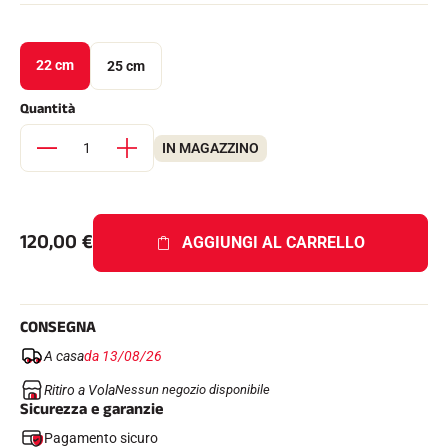
Kit completi
Cronometri e trasmissione
Transponder e loop
22 cm
25 cm
Cellule e rilevamento
Fotofinish
Display e orologio
Quantità
SOFTWARE
IN MAGAZZINO
Scheda VOLA e chiave di protezione
Suite SkiAlp
Suite SkiNordic
Equestre Suite
Msports Suite
120,00
€
AGGIUNGI AL CARRELLO
Scoreboard-Pro
MULTI-SPORT
CONSEGNA
A casa
da 13/08/26
Ritiro a Vola
Nessun negozio disponibile
Sicurezza e garanzie
Pagamento sicuro