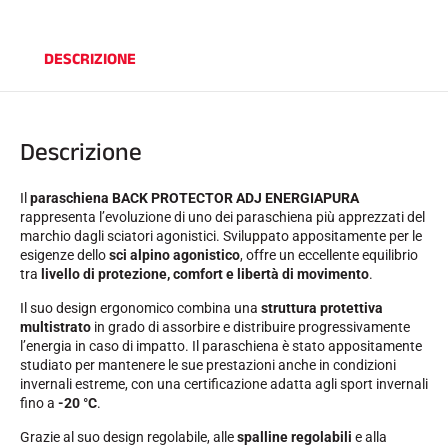
SCI SU TUTTI I TERRENI
DESCRIZIONE
Descrizione
Il
paraschiena BACK PROTECTOR ADJ ENERGIAPURA
rappresenta l’evoluzione di uno dei paraschiena più apprezzati del
marchio dagli sciatori agonistici. Sviluppato appositamente per le
esigenze dello
sci alpino agonistico
, offre un eccellente equilibrio
tra
livello di protezione, comfort e libertà di movimento
.
Il suo design ergonomico combina una
struttura protettiva
multistrato
in grado di assorbire e distribuire progressivamente
l’energia in caso di impatto. Il paraschiena è stato appositamente
studiato per mantenere le sue prestazioni anche in condizioni
invernali estreme, con una certificazione adatta agli sport invernali
fino a
-20 °C
.
SCI DI FONDO
Grazie al suo design regolabile, alle
spalline regolabili
e alla