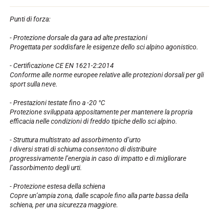
Kit completi
Cronometri e trasmissione
Punti di forza:
Transponder e loop
Cellule e rilevamento
- Protezione dorsale da gara ad alte prestazioni
Fotofinish
Progettata per soddisfare le esigenze dello sci alpino agonistico.
Display e orologio
SOFTWARE
- Certificazione CE EN 1621-2:2014
Scheda VOLA e chiave di protezione
Conforme alle norme europee relative alle protezioni dorsali per gli
Suite SkiAlp
sport sulla neve.
Suite SkiNordic
Equestre Suite
- Prestazioni testate fino a -20 °C
Msports Suite
Protezione sviluppata appositamente per mantenere la propria
Scoreboard-Pro
efficacia nelle condizioni di freddo tipiche dello sci alpino.
- Struttura multistrato ad assorbimento d’urto
I diversi strati di schiuma consentono di distribuire
MULTI-SPORT
progressivamente l’energia in caso di impatto e di migliorare
l’assorbimento degli urti.
- Protezione estesa della schiena
Copre un’ampia zona, dalle scapole fino alla parte bassa della
schiena, per una sicurezza maggiore.