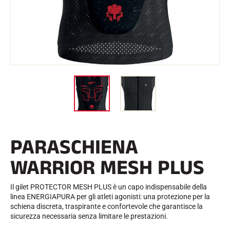
l
Kit e custodie
l
Struttura nordica
BICICLETTE DA STRADA
o
Officina, cingoli, accessori
ATTREZZATURA
Caschi da sci
Caschi da bicicletta
Maschere da sci
Occhiali da sole
Bastoni
Protezioni
Sci a rotelle
Scarpe
Borracce
PARASCHIENA
TESSILE
Tessili per lo sci alpino
WARRIOR MESH PLUS
Tessili Sci nordico
Tessili per biciclette
Biancheria intima
Il gilet PROTECTOR MESH PLUS è un capo indispensabile della
Cura dei tessuti
linea ENERGIAPURA per gli atleti agonisti: una protezione per la
Stile di vita
BICICLETTA DA MONTAGNA
schiena discreta, traspirante e confortevole che garantisce la
Borse
sicurezza necessaria senza limitare le prestazioni.
TEMPISTICA