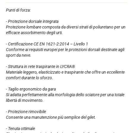
Kit completi
Cronometri e trasmissione
Punti di forza:
Transponder e loop
Cellule e rilevamento
- Protezione dorsale integrata
Fotofinish
Protezione lombare composta da diversi strati di poliuretano per un
Display e orologio
efficace assorbimento degli urti.
SOFTWARE
- Certificazione CE EN 1621-2:2014 – Livello 1
Scheda VOLA e chiave di protezione
Conforme ai requisiti europei per le protezioni dorsali destinate agli
Suite SkiAlp
sport da neve.
Suite SkiNordic
Equestre Suite
- Struttura in rete traspirante in LYCRA®
Msports Suite
Materiale leggero, elasticizzato e traspirante che offre un eccellente
Scoreboard-Pro
comfort durante lo sforzo.
- Taglio ergonomico da gara
MULTI-SPORT
Si adatta perfettamente alla morfologia dello sciatore per una totale
libertà di movimento.
- Protezione rimovibile
Consente una manutenzione più semplice del gilet.
- Tenuta ottimale