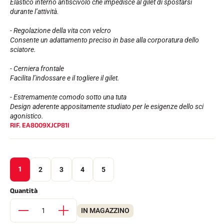
Elastico interno antiscivolo che impedisce al gilet di spostarsi
durante l’attività.
- Regolazione della vita con velcro
Consente un adattamento preciso in base alla corporatura dello
sciatore.
- Cerniera frontale
Facilita l’indossare e il togliere il gilet.
- Estremamente comodo sotto una tuta
Design aderente appositamente studiato per le esigenze dello sci
EQUITAZIONE
agonistico.
RIF.
EA8009XJCP81I
1
2
3
4
5
Quantità
IN MAGAZZINO