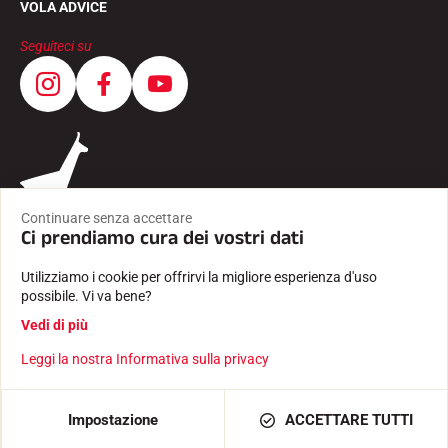
VOLA ADVICE
Seguiteci su
Continuare senza accettare
Ci prendiamo cura dei vostri dati
Utilizziamo i cookie per offrirvi la migliore esperienza d'uso
possibile. Vi va bene?
CONDIZIONI GENERALI
Vedi di più
INFORMAZIONI LEGALI
INFORMATIVA SULLA PRIVACY
Leggi la nostra Informativa sulla privacy
Creato con passione da Pure illusion
AGGIUNGI AL CARRELLO
190,00 €
Impostazione
ACCETTARE TUTTI