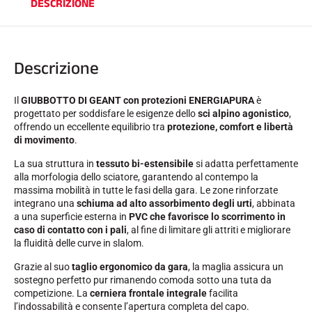
DESCRIZIONE
SCI SU TUTTI I TERRENI
Descrizione
Il
GIUBBOTTO DI GEANT con protezioni ENERGIAPURA
è
progettato per soddisfare le esigenze dello
sci alpino agonistico
,
offrendo un eccellente equilibrio tra
protezione, comfort e libertà
di movimento
.
La sua struttura in
tessuto bi-estensibile
si adatta perfettamente
alla morfologia dello sciatore, garantendo al contempo la
massima mobilità in tutte le fasi della gara. Le zone rinforzate
integrano una
schiuma ad alto assorbimento degli urti
, abbinata
a una superficie esterna in
PVC che favorisce lo scorrimento in
caso di contatto con i pali
, al fine di limitare gli attriti e migliorare
la fluidità delle curve in slalom.
Grazie al suo
taglio ergonomico da gara
, la maglia assicura un
sostegno perfetto pur rimanendo comoda sotto una tuta da
SCI DI FONDO
competizione. La
cerniera frontale integrale
facilita
l’indossabilità e consente l’apertura completa del capo.