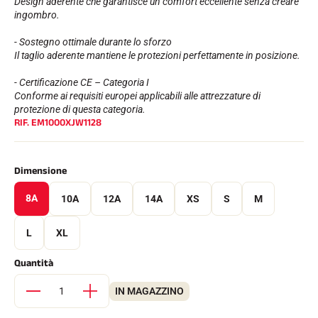
Design aderente che garantisce un comfort eccellente senza creare
ingombro.
- Sostegno ottimale durante lo sforzo
Il taglio aderente mantiene le protezioni perfettamente in posizione.
- Certificazione CE – Categoria I
Conforme ai requisiti europei applicabili alle attrezzature di
protezione di questa categoria.
RIF.
EM1000XJW1128
EQUITAZIONE
Dimensione
8A
10A
12A
14A
XS
S
M
L
XL
Quantità
IN MAGAZZINO