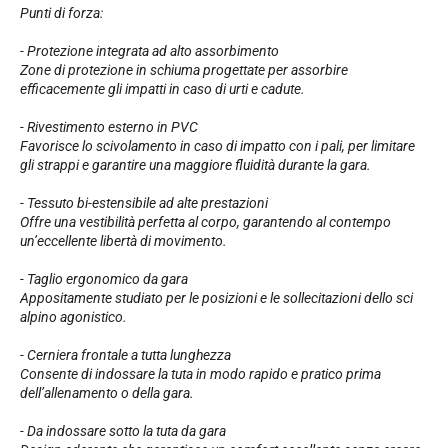
Kit completi
Punti di forza:
Cronometri e trasmissione
Transponder e loop
- Protezione integrata ad alto assorbimento
Cellule e rilevamento
Zone di protezione in schiuma progettate per assorbire
Fotofinish
efficacemente gli impatti in caso di urti e cadute.
Display e orologio
SOFTWARE
- Rivestimento esterno in PVC
Favorisce lo scivolamento in caso di impatto con i pali, per limitare
Scheda VOLA e chiave di protezione
gli strappi e garantire una maggiore fluidità durante la gara.
Suite SkiAlp
Suite SkiNordic
- Tessuto bi-estensibile ad alte prestazioni
Equestre Suite
Offre una vestibilità perfetta al corpo, garantendo al contempo
Msports Suite
un’eccellente libertà di movimento.
Scoreboard-Pro
- Taglio ergonomico da gara
Appositamente studiato per le posizioni e le sollecitazioni dello sci
MULTI-SPORT
alpino agonistico.
- Cerniera frontale a tutta lunghezza
Consente di indossare la tuta in modo rapido e pratico prima
dell’allenamento o della gara.
- Da indossare sotto la tuta da gara