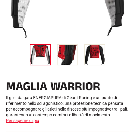
l
Kit e custodie
l
Struttura nordica
BICICLETTE DA STRADA
o
Officina, cingoli, accessori
ATTREZZATURA
Caschi da sci
Caschi da bicicletta
Maschere da sci
Occhiali da sole
Bastoni
Protezioni
Sci a rotelle
Scarpe
Borracce
MAGLIA WARRIOR
TESSILE
Tessili per lo sci alpino
Tessili Sci nordico
Il gilet da gara ENERGIAPURA di Géant Racing è un punto di
Tessili per biciclette
riferimento nello sci agonistico: una protezione tecnica pensata
Biancheria intima
per accompagnare gli atleti nelle discese più impegnative tra i pali,
Cura dei tessuti
garantendo al contempo comfort e libertà di movimento.
Stile di vita
BICICLETTA DA MONTAGNA
Per saperne di più
Borse
TEMPISTICA