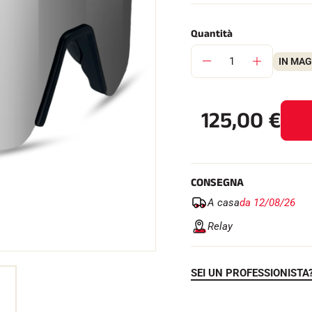
Quantità
IN MA
SU TUTTI I
RENI
SCI DI FONDO
125,00
€
CONSEGNA
A casa
da 12/08/26
Relay
SEI UN PROFESSIONISTA