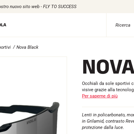
ostro nuovo sito web - FLY TO SUCCESS
OLA
ortivi
Nova Black
CE
TESSILE
TEMPISTICA
SOFTWARE
NOVA
Tessili per lo sci alpino
Kit completi
Scheda VOLA e 
ta
Tessili Sci nordico
Cronometri e trasmissione
Suite SkiAlp
Tessili per biciclette
Transponder e loop
Suite SkiNordi
Biancheria intima
Cellule e rilevamento
Equestre Suite
ICLETTA
Cura dei tessuti
Fotofinish
Msports Suite
Occhiali da sole sportivi
Stile di vita
Display e orologio
Scoreboard-Pr
visive grazie alla tecnolo
Borse
Per saperne di più
NTAGNA
MULTI-SPOR
Lenti in policarbonato, mo
in Grilamid, contrasto Rev
protezione dalla luce.