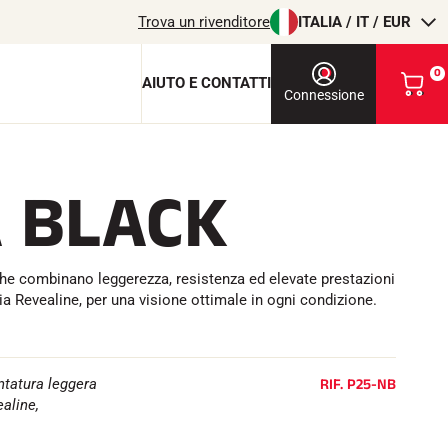
Trova un rivenditore
ITALIA / IT / EUR
0
AIUTO E CONTATTI
V
Connessione
i
s
u
a
 BLACK
l
chiave di protezione
i
z
c
z
a
 che combinano leggerezza, resistenza ed elevate prestazioni
i
o
gia Revealine, per una visione ottimale in ogni condizione.
l
m
i
T
EQUITAZIONE
o
c
RIF.
P25-NB
ntatura leggera
a
ealine,
r
r