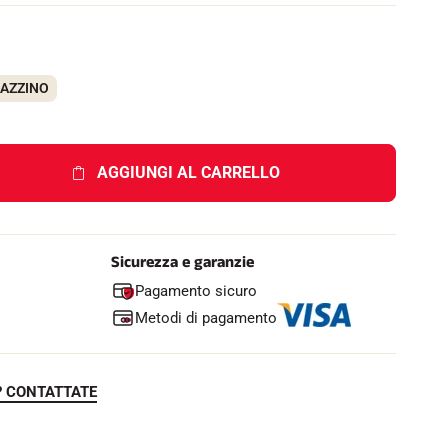
e
l
l
o
GAZZINO
AGGIUNGI AL CARRELLO
Sicurezza e garanzie
Pagamento sicuro
Metodi di pagamento
? CONTATTATE