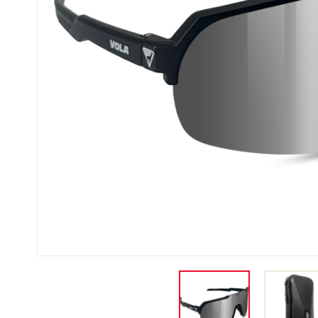
SCI 
GARE DI SCI
TER