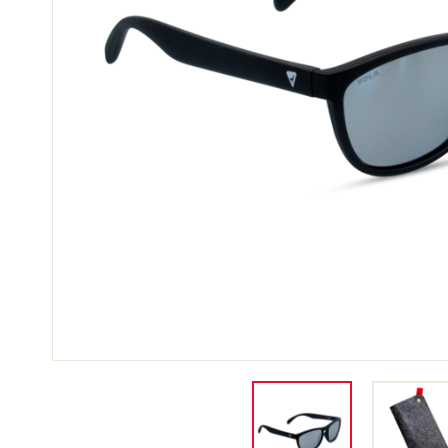
SCI 
GARE DI SCI
TER