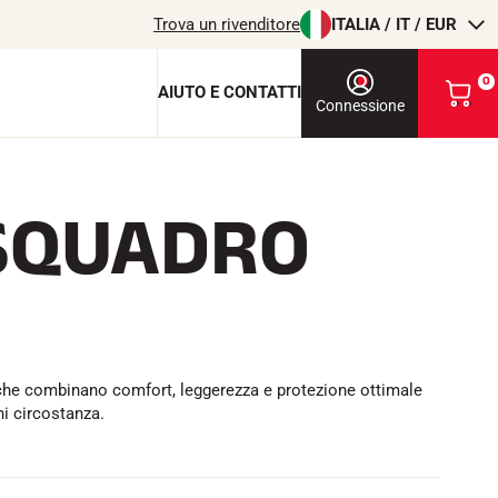
Trova un rivenditore
ITALIA / IT / EUR
0
AIUTO E CONTATTI
V
Connessione
i
s
u
a
SQUADRO
l
chiave di protezione
i
z
c
z
O
a
i
o
l
m
i
T
EQUITAZIONE
e che combinano comfort, leggerezza e protezione ottimale
o
ni circostanza.
c
a
r
r