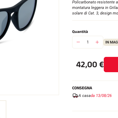
Policarbonato resistente ag
montatura leggera in Grila
solare di Cat. 3, design m
Quantità
SU TUTTI I
RENI
SCI DI FONDO
IN MA
42,00
€
CONSEGNA
A casa
da 13/08/26