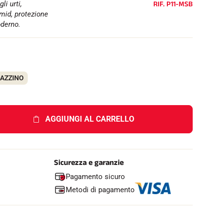
e
RIF.
P11-MSB
li urti,
l
mid, protezione
l
oderno.
o
GAZZINO
AGGIUNGI AL CARRELLO
Sicurezza e garanzie
Pagamento sicuro
Metodi di pagamento