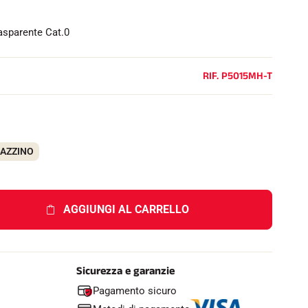
e
l
l
asparente Cat.0
o
RIF.
P5015MH-T
GAZZINO
AGGIUNGI AL CARRELLO
Sicurezza e garanzie
Pagamento sicuro