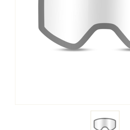
SCI 
GARE DI SCI
TER