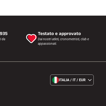
1935
Testato e approvato
i da
Dai nostri atleti, cronometristi, club e
appassionati.
ITALIA / IT / EUR