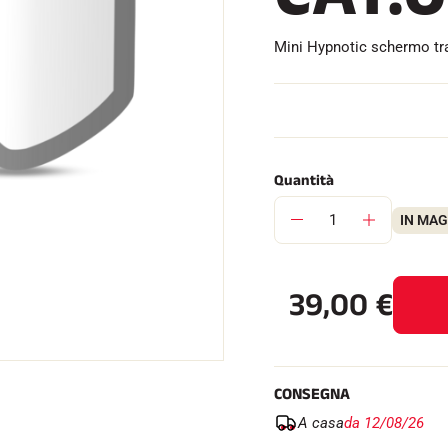
Mini Hypnotic schermo tr
SU TUTTI I
RENI
SCI DI FONDO
Quantità
IN MA
39,00
€
CONSEGNA
A casa
da 12/08/26