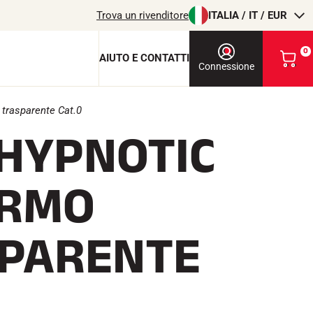
Trova un rivenditore
ITALIA / IT / EUR
0
AIUTO E CONTATTI
V
Connessione
i
s
u
trasparente Cat.0
a
 HYPNOTIC
l
chiave di protezione
i
z
c
z
ERMO
a
i
o
l
m
PARENTE
i
T
EQUITAZIONE
o
c
a
r
r