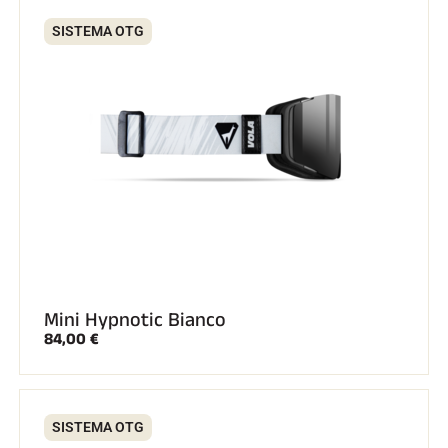
Kit completi
Cronometri e trasmissione
SISTEMA OTG
Transponder e loop
Cellule e rilevamento
Fotofinish
Display e orologio
SOFTWARE
Scheda VOLA e chiave di protezione
Suite SkiAlp
Suite SkiNordic
Equestre Suite
Msports Suite
Scoreboard-Pro
MULTI-SPORT
Mini Hypnotic Bianco
84,00 €
SISTEMA OTG