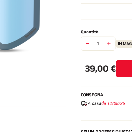
Quantità
SU TUTTI I
IN MA
RENI
SCI DI FONDO
39,00
€
CONSEGNA
A casa
da 12/08/26