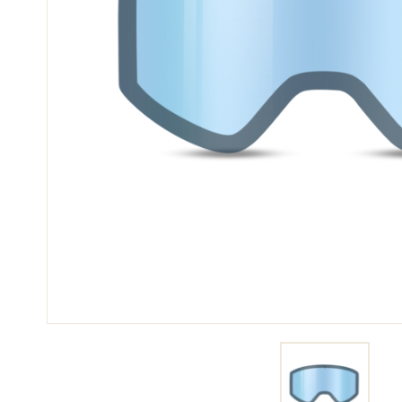
SCI 
GARE DI SCI
TER