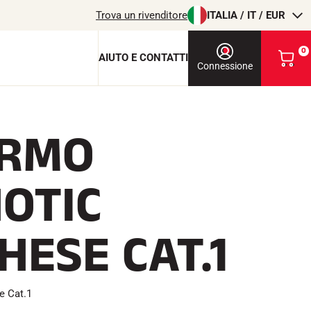
Trova un rivenditore
ITALIA / IT / EUR
0
AIUTO E CONTATTI
V
Connessione
i
s
u
a
ERMO
l
chiave di protezione
i
z
c
z
OTIC
a
i
o
l
m
HESE CAT.1
i
T
EQUITAZIONE
o
c
a
r
e Cat.1
r