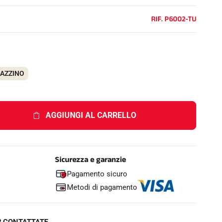
e
l
RIF.
P6002-TU
l
o
GAZZINO
AGGIUNGI AL CARRELLO
Sicurezza e garanzie
Pagamento sicuro
Metodi di pagamento