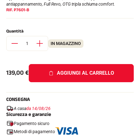
Kit completi
antiappannamento, Full Revo, OTG tripla schiuma comfort.
RIF.
P7601-B
Cronometri e trasmissione
Transponder e loop
Cellule e rilevamento
Fotofinish
Quantità
Display e orologio
SOFTWARE
IN MAGAZZINO
Scheda VOLA e chiave di protezione
Suite SkiAlp
Suite SkiNordic
Equestre Suite
139,00
€
Msports Suite
AGGIUNGI AL CARRELLO
Scoreboard-Pro
MULTI-SPORT
CONSEGNA
A casa
da 14/08/26
Sicurezza e garanzie
Pagamento sicuro
Metodi di pagamento