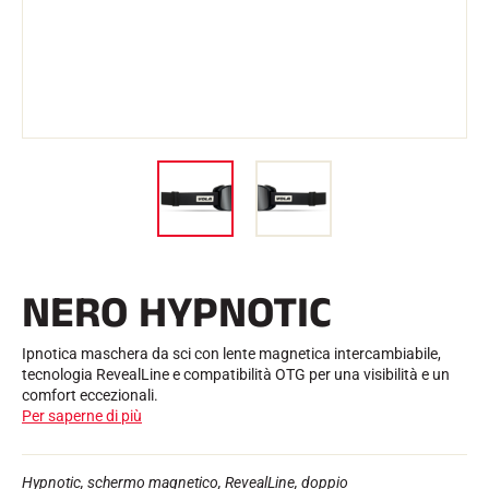
l
Kit e custodie
l
Struttura nordica
BICICLETTE DA STRADA
o
Officina, cingoli, accessori
ATTREZZATURA
Caschi da sci
Caschi da bicicletta
Maschere da sci
Occhiali da sole
Bastoni
Protezioni
Sci a rotelle
Scarpe
Borracce
NERO HYPNOTIC
TESSILE
Tessili per lo sci alpino
Tessili Sci nordico
Ipnotica maschera da sci con lente magnetica intercambiabile,
Tessili per biciclette
tecnologia RevealLine e compatibilità OTG per una visibilità e un
Biancheria intima
comfort eccezionali.
Cura dei tessuti
Per saperne di più
Stile di vita
BICICLETTA DA MONTAGNA
Borse
TEMPISTICA
Hypnotic, schermo magnetico, RevealLine, doppio