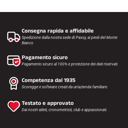
Kit completi
Cronometri e trasmissione
Transponder e loop
Cellule e rilevamento
Fotofinish
Consegna rapida e affidabile
Display e orologio
SOFTWARE
Spedizione dalla nostra sede di Passy, ai piedi del Monte
Bianco
Scheda VOLA e chiave di protezione
Suite SkiAlp
Suite SkiNordic
Pagamento sicuro
Equestre Suite
Pagamento sicuro al 100% e protezione dei dati riservati.
Msports Suite
Scoreboard-Pro
Competenza dal 1935
Scoregge e software creati da un'azienda familiare.
MULTI-SPORT
Testato e approvato
Dai nostri atleti, cronometristi, club e appassionati.