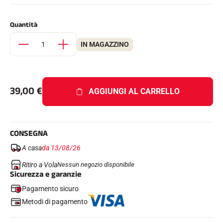
Kit completi
Cronometri e trasmissione
Quantità
Transponder e loop
Cellule e rilevamento
Fotofinish
IN MAGAZZINO
Display e orologio
SOFTWARE
Scheda VOLA e chiave di protezione
Suite SkiAlp
39,00
€
AGGIUNGI AL CARRELLO
Suite SkiNordic
Equestre Suite
Msports Suite
Scoreboard-Pro
CONSEGNA
A casa
da 13/08/26
MULTI-SPORT
Ritiro a Vola
Nessun negozio disponibile
Sicurezza e garanzie
Pagamento sicuro
Metodi di pagamento