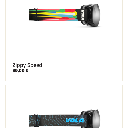
Kit completi
Cronometri e trasmissione
Transponder e loop
Cellule e rilevamento
Fotofinish
Display e orologio
SOFTWARE
Scheda VOLA e chiave di protezione
Suite SkiAlp
Suite SkiNordic
Equestre Suite
Zippy Speed
Msports Suite
89,00 €
Scoreboard-Pro
MULTI-SPORT