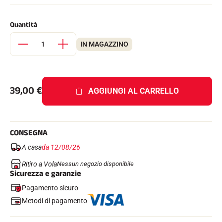
Kit completi
Cronometri e trasmissione
Quantità
Transponder e loop
Cellule e rilevamento
Fotofinish
IN MAGAZZINO
Display e orologio
SOFTWARE
Scheda VOLA e chiave di protezione
Suite SkiAlp
39,00
€
AGGIUNGI AL CARRELLO
Suite SkiNordic
Equestre Suite
Msports Suite
Scoreboard-Pro
CONSEGNA
A casa
da 12/08/26
MULTI-SPORT
Ritiro a Vola
Nessun negozio disponibile
Sicurezza e garanzie
Pagamento sicuro
Metodi di pagamento