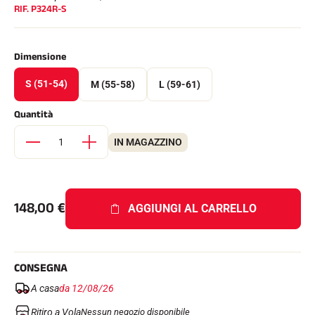
RIF.
P324R-S
Kit completi
Cronometri e trasmissione
Transponder e loop
Cellule e rilevamento
Dimensione
Fotofinish
Display e orologio
S (51-54)
M (55-58)
L (59-61)
SOFTWARE
Scheda VOLA e chiave di protezione
Quantità
Suite SkiAlp
Suite SkiNordic
IN MAGAZZINO
Equestre Suite
Msports Suite
Scoreboard-Pro
148,00
€
AGGIUNGI AL CARRELLO
MULTI-SPORT
CONSEGNA
A casa
da 12/08/26
Ritiro a Vola
Nessun negozio disponibile