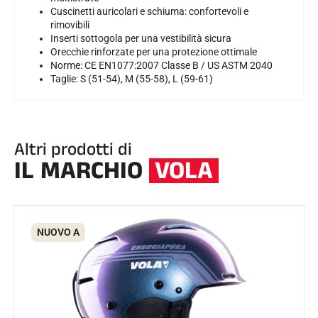
Cuscinetti auricolari e schiuma: confortevoli e
rimovibili
SCI SU TUTTI I TERRENI
Inserti sottogola per una vestibilità sicura
Orecchie rinforzate per una protezione ottimale
Norme: CE EN1077:2007 Classe B / US ASTM 2040
Taglie: S (51-54), M (55-58), L (59-61)
Altri prodotti di
IL MARCHIO
VOLA
NUOVO A
SCI DI FONDO