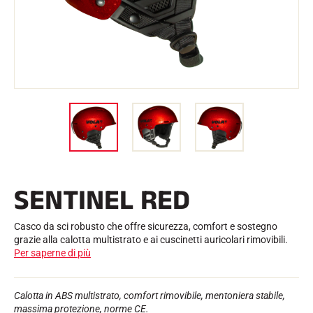
l
Kit e custodie
l
Struttura nordica
BICICLETTE DA STRADA
o
Officina, cingoli, accessori
ATTREZZATURA
Caschi da sci
Caschi da bicicletta
Maschere da sci
Occhiali da sole
Bastoni
Protezioni
Sci a rotelle
Scarpe
Borracce
SENTINEL RED
TESSILE
Tessili per lo sci alpino
Tessili Sci nordico
Casco da sci robusto che offre sicurezza, comfort e sostegno
Tessili per biciclette
grazie alla calotta multistrato e ai cuscinetti auricolari rimovibili.
Biancheria intima
Per saperne di più
Cura dei tessuti
Stile di vita
BICICLETTA DA MONTAGNA
Borse
Calotta in ABS multistrato, comfort rimovibile, mentoniera stabile,
TEMPISTICA
massima protezione, norme CE.