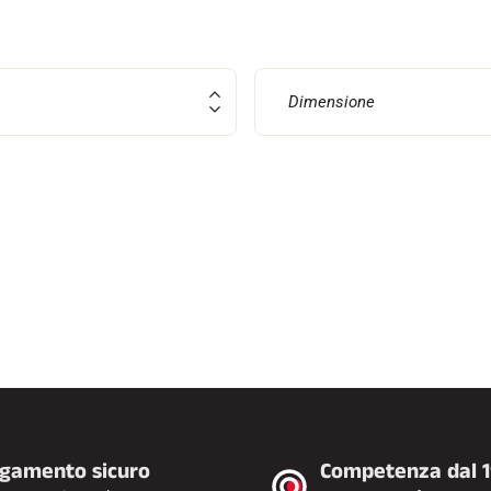
Dimensione
SU TUTTI I
RENI
SCI DI FONDO
gamento sicuro
Competenza dal 