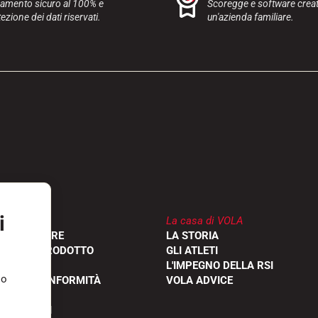
amento sicuro al 100% e
Scoregge e software creat
ezione dei dati riservati.
un'azienda familiare.
i
La casa di VOLA
RIVENDITORE
LA STORIA
ONE DEL PRODOTTO
GLI ATLETI
L'IMPEGNO DELLA RSI
so
IONI DI CONFORMITÀ
VOLA ADVICE
FREQUENTI