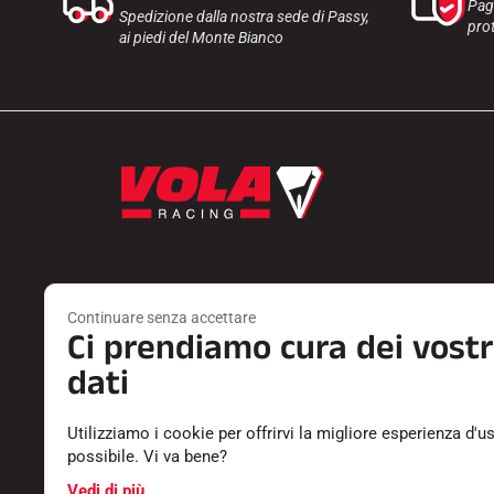
Pag
Spedizione dalla nostra sede di Passy,
prot
ai piedi del Monte Bianco
Continuare senza accettare
Ci prendiamo cura dei vostr
Prodotti
Servizi
SCIOLINA
TROVA UN 
dati
ACCESSORI
RESTITUZI
ATTREZZATURA
CATALOGHI
Utilizziamo i cookie per offrirvi la migliore esperienza d'u
TESSILE
DICHIARAZ
possibile. Vi va bene?
TEMPISTICA
CARRIERA
SOFTWARE
DOMANDE 
Vedi di più