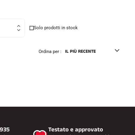
e
l
l
o
Solo prodotti in stock
Ordina per :
1935
Testato e approvato