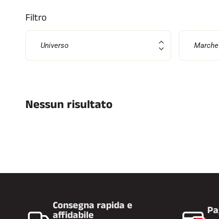
Filtro
Universo
Marche
SCI 
GARE DI SCI
TER
Nessun risultato
Consegna rapida e
Pa
affidabile