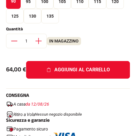
90
95
100
105
110
115
120
Kit completi
Cronometri e trasmissione
Transponder e loop
125
130
135
Cellule e rilevamento
Fotofinish
Quantità
Display e orologio
SOFTWARE
IN MAGAZZINO
Scheda VOLA e chiave di protezione
Suite SkiAlp
Suite SkiNordic
Equestre Suite
64,00
€
Msports Suite
AGGIUNGI AL CARRELLO
Scoreboard-Pro
MULTI-SPORT
CONSEGNA
A casa
da 12/08/26
Ritiro a Vola
Nessun negozio disponibile
Sicurezza e garanzie
Pagamento sicuro