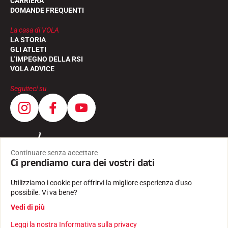
CARRIERA
DOMANDE FREQUENTI
SCI SU TUTTI I TERRENI
La casa di VOLA
LA STORIA
GLI ATLETI
L'IMPEGNO DELLA RSI
VOLA ADVICE
Seguiteci su
Continuare senza accettare
Ci prendiamo cura dei vostri dati
Utilizziamo i cookie per offrirvi la migliore esperienza d'uso
possibile. Vi va bene?
SCI DI FONDO
Vedi di più
Leggi la nostra Informativa sulla privacy
CONDIZIONI GENERALI