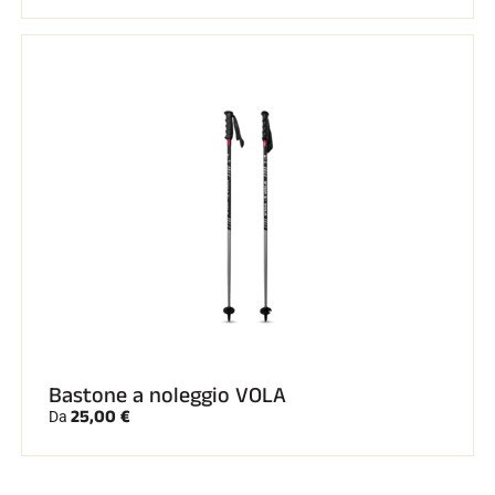
Kit completi
Cronometri e trasmissione
Transponder e loop
Cellule e rilevamento
Fotofinish
Display e orologio
SOFTWARE
Scheda VOLA e chiave di protezione
Suite SkiAlp
Suite SkiNordic
Equestre Suite
Msports Suite
Scoreboard-Pro
MULTI-SPORT
Bastone a noleggio VOLA
25,00 €
Da