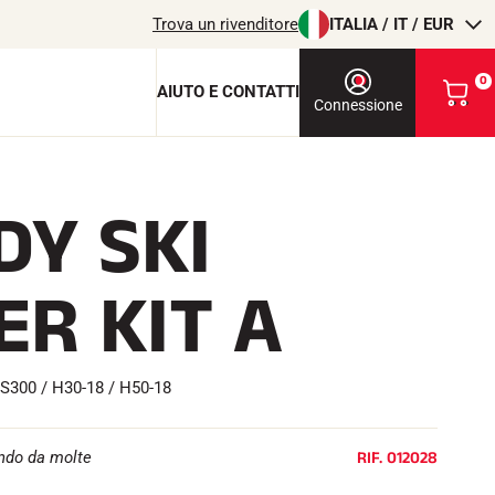
Trova un rivenditore
ITALIA / IT / EUR
0
AIUTO E CONTATTI
V
Connessione
i
s
u
a
DY SKI
l
chiave di protezione
i
z
c
z
ER KIT A
a
i
o
l
m
i
T
EQUITAZIONE
i: S300 / H30-18 / H50-18
o
c
a
RIF.
012028
ondo da molte
r
r