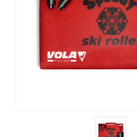
SCI 
GARE DI SCI
TER