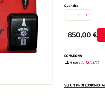
Quantità
SU TUTTI I
850,00
€
RENI
SCI DI FONDO
CONSEGNA
A casa
da 12/08/26
SEI UN PROFESSIONISTA