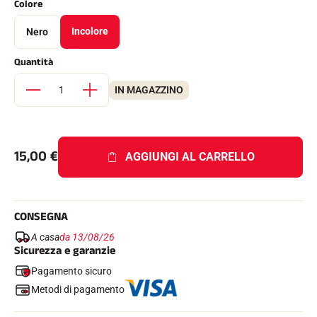
Colore
Kit completi
Cronometri e trasmissione
Incolore
Nero
Transponder e loop
Cellule e rilevamento
Quantità
Fotofinish
Display e orologio
SOFTWARE
IN MAGAZZINO
Scheda VOLA e chiave di protezione
Suite SkiAlp
Suite SkiNordic
Equestre Suite
15,00
€
AGGIUNGI AL CARRELLO
Msports Suite
Scoreboard-Pro
CONSEGNA
MULTI-SPORT
A casa
da 13/08/26
Sicurezza e garanzie
Pagamento sicuro
Metodi di pagamento