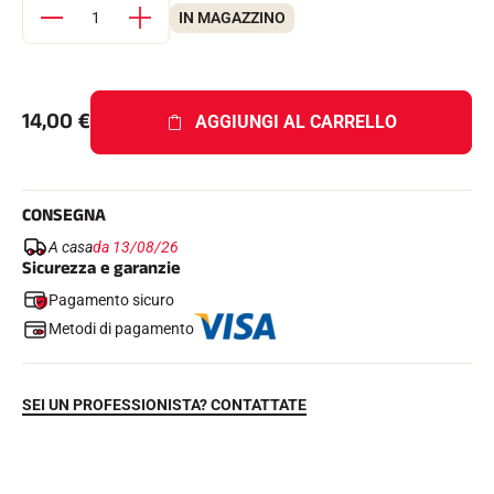
Kit completi
IN MAGAZZINO
Cronometri e trasmissione
Transponder e loop
Cellule e rilevamento
Fotofinish
14,00
€
Display e orologio
AGGIUNGI AL CARRELLO
SOFTWARE
Scheda VOLA e chiave di protezione
Suite SkiAlp
Suite SkiNordic
CONSEGNA
Equestre Suite
A casa
da 13/08/26
Msports Suite
Sicurezza e garanzie
Scoreboard-Pro
Pagamento sicuro
Metodi di pagamento
MULTI-SPORT
SEI UN PROFESSIONISTA? CONTATTATE