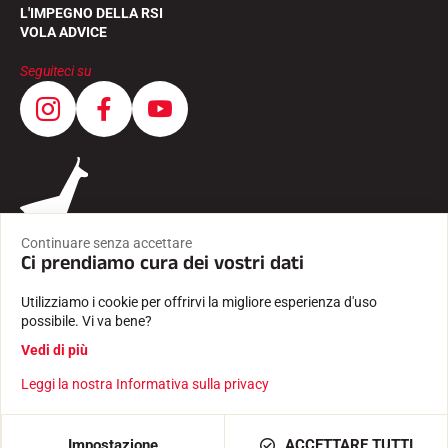
L'IMPEGNO DELLA RSI
VOLA ADVICE
Seguiteci su
Continuare senza accettare
Ci prendiamo cura dei vostri dati
Utilizziamo i cookie per offrirvi la migliore esperienza d'uso
possibile. Vi va bene?
CONDIZIONI GENERALI
Vedi di più
INFORMAZIONI LEGALI
INFORMATIVA SULLA PRIVACY
Leggi la nostra Informativa sulla privacy
Creato con passione da Pure illusion
AGGIUNGI AL CARRELLO
14,00 €
Impostazione
ACCETTARE TUTTI