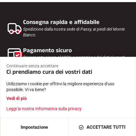
Consegna rapida e affidabile
Spedizione dalla nostra sede di Passy, ai piedi del Monte
Bianco
Pagamento sicuro
Pagamento sicuro al 100% e protezione dei dati riservati.
Continuare senza accettare
Ci prendiamo cura dei vostri dati
Competenza dal 1935
Scoregge e software creati da un'azienda familiare.
Utilizziamo i cookie per offrirvi la migliore esperienza d'uso
possibile. Vi va bene?
Testato e approvato
Vedi di più
Dai nostri atleti, cronometristi, club e appassionati.
Leggi la nostra Informativa sulla privacy
AGGIUNGI AL CARRELLO
13,00 €
Impostazione
ACCETTARE TUTTI