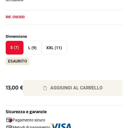
Kit completi
Cronometri e trasmissione
Transponder e loop
RIF.
016100
Cellule e rilevamento
Fotofinish
Display e orologio
SOFTWARE
Dimensione
Scheda VOLA e chiave di protezione
S (7)
L (9)
XXL (11)
Suite SkiAlp
Suite SkiNordic
Equestre Suite
ESAURITO
Msports Suite
Scoreboard-Pro
13,00
€
AGGIUNGI AL CARRELLO
MULTI-SPORT
Sicurezza e garanzie
Pagamento sicuro
Metodi di pagamento