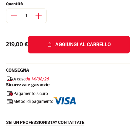
Quantità
Kit completi
Cronometri e trasmissione
Transponder e loop
Cellule e rilevamento
Fotofinish
Display e orologio
SOFTWARE
219,00
€
AGGIUNGI AL CARRELLO
Scheda VOLA e chiave di protezione
Suite SkiAlp
Suite SkiNordic
Equestre Suite
CONSEGNA
Msports Suite
Scoreboard-Pro
A casa
da 14/08/26
Sicurezza e garanzie
Pagamento sicuro
MULTI-SPORT
Metodi di pagamento
SEI UN PROFESSIONISTA? CONTATTATE