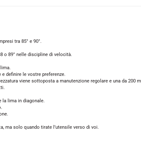
presi tra 85° e 90°.
8 o 89° nelle discipline di velocità.
 lima.
 e definire le vostre preferenze.
ttrezzatura viene sottoposta a manutenzione regolare e una da 200 m
ti.
 la lima in diagonale.
o.
ione.
, ma solo quando tirate l’utensile verso di voi.