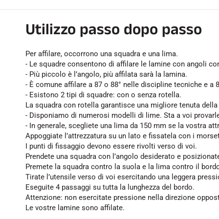
Utilizzo passo dopo passo
Per affilare, occorrono una squadra e una lima.
- Le squadre consentono di affilare le lamine con angoli com
- Più piccolo è l’angolo, più affilata sarà la lamina.
- È comune affilare a 87 o 88° nelle discipline tecniche e a 8
- Esistono 2 tipi di squadre: con o senza rotella.
La squadra con rotella garantisce una migliore tenuta della
- Disponiamo di numerosi modelli di lime. Sta a voi provarle
- In generale, scegliete una lima da 150 mm se la vostra a
Appoggiate l’attrezzatura su un lato e fissatela con i morset
I punti di fissaggio devono essere rivolti verso di voi.
Prendete una squadra con l’angolo desiderato e posizionate
Premete la squadra contro la suola e la lima contro il bord
Tirate l’utensile verso di voi esercitando una leggera press
Eseguite 4 passaggi su tutta la lunghezza del bordo.
Attenzione: non esercitate pressione nella direzione opposta
Le vostre lamine sono affilate.