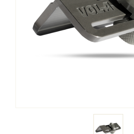
SCI 
GARE DI SCI
TER