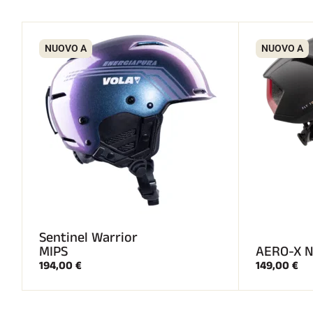
NUOVO A
NUOVO A
Sentinel Warrior
MIPS
AERO-X N
194,00 €
149,00 €