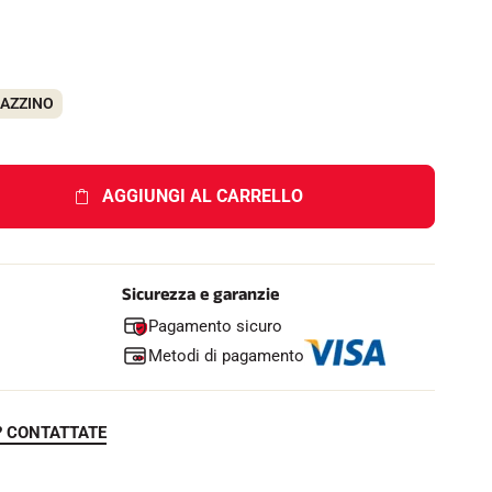
e
l
l
o
GAZZINO
AGGIUNGI AL CARRELLO
Sicurezza e garanzie
Pagamento sicuro
Metodi di pagamento
? CONTATTATE