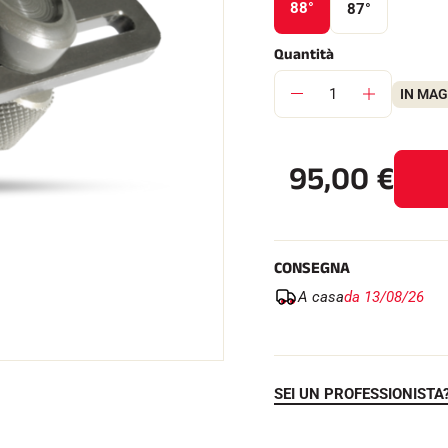
88°
87°
Quantità
IN MA
SU TUTTI I
RENI
SCI DI FONDO
95,00
€
CONSEGNA
A casa
da 13/08/26
SEI UN PROFESSIONISTA