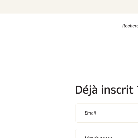
TILE
CHRONOMÉTRAGE
VOLA Board & Clé d
ile Ski Alpin
Kits complets
Suite SkiAlp
tile Ski Nordique
Chronomètres et transmission
Suite SkiNordic
tile Vélo
Transpondeurs et boucles
Suite Equestre
erwear
Cellules et détection
Suite Msports
Déjà inscrit 
etien textile
Photofinish
Scoreboard-Pro
style
Afficheurs et horloge
s