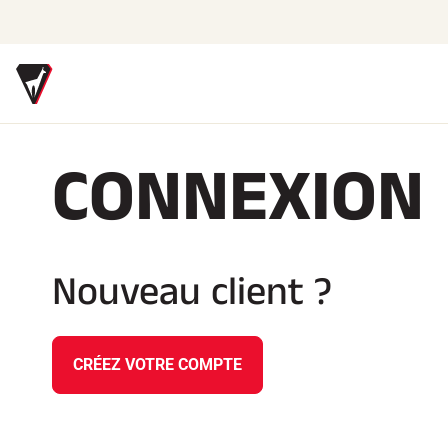
CONNEXION
FARTS
ACCESSOIRES
EQUIPEMENTS
TEX
Bio-sourcés
Affûtage
Casques de Ski
Text
Toutes neiges
Finition
Casques de Vélo
Tex
Racing Wax
Brosses
Masques de Ski
Tex
Fart de retenue
Racles
Lunettes de soleil
Und
Nouveau client ?
Défarteurs
Réparation
Bâtons
Entr
Fers, Tables, Etaux
Protections
Life
Trousses et Mallettes
Roller Ski
Sac
Structure Nordique
Chaussures
Atelier, Pistes, Accessoires
Gourdes
CRÉEZ VOTRE COMPTE