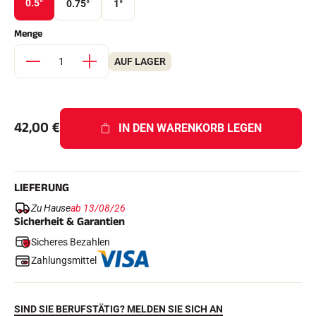
0.5°
0.75°
1°
Komplette Sets
Chronometer und Übertragung
Menge
Transponder und Schleifen
Zellen und Erkennung
Photofinish
AUF LAGER
Displays und Uhr
SOFTWARE
VOLA Board & Schutzschlüssel
Suite SkiAlp
42,00
€
IN DEN WARENKORB LEGEN
Suite SkiNordic
Equestre Suite
Msports Suite
Scoreboard-Pro
LIEFERUNG
Zu Hause
ab 13/08/26
MULTI-SPORTS
Sicherheit & Garantien
Sicheres Bezahlen
Zahlungsmittel
SIND SIE BERUFSTÄTIG? MELDEN SIE SICH AN